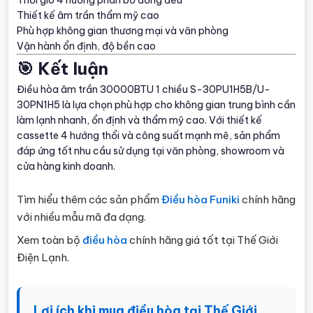
Thổi gió 4 hướng phân bổ đồng đều
Thiết kế âm trần thẩm mỹ cao
Phù hợp không gian thương mại và văn phòng
Vận hành ổn định, độ bền cao
🎯 Kết luận
Điều hòa âm trần 30000BTU 1 chiều S-30PU1H5B/U-
30PN1H5 là lựa chọn phù hợp cho không gian trung bình cần
làm lạnh nhanh, ổn định và thẩm mỹ cao. Với thiết kế
cassette 4 hướng thổi và công suất mạnh mẽ, sản phẩm
đáp ứng tốt nhu cầu sử dụng tại văn phòng, showroom và
cửa hàng kinh doanh.
Tìm hiểu thêm các sản phẩm
Điều hòa Funiki
chính hãng
với nhiều mẫu mã đa dạng.
Xem toàn bộ
điều hòa
chính hãng giá tốt tại Thế Giới
Điện Lạnh.
Lợi ích khi mua điều hòa tại Thế Giới