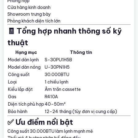
Phòng họp
Cửa hàng kinh doanh
Showroom trưng bày
Phòng khách diện tích lớn
🧾 Tổng hợp nhanh thông số kỹ
thuật
Hạng mục
Thông tin
Model dàn lạnh
S-30PU1H5B
Model dàn nóng
U-30PN1H5
Công suất
30.000BTU
Loại
1 chiều lạnh
Kiểu lắp đặt
Âm trần cassette
Gas
R410A
Diện tích phù hợp
40–50m²
Bảo hành
12–24 tháng (tùy đơn vị cung cấp)
✅ Ưu điểm nổi bật
Công suất 30.000BTU làm lạnh mạnh mẽ