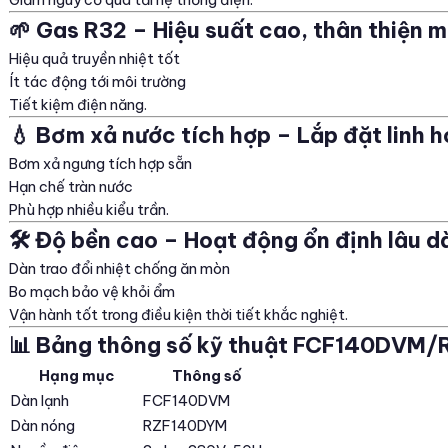
🌱 Gas R32 – Hiệu suất cao, thân thiện m
Hiệu quả truyền nhiệt tốt
Ít tác động tới môi trường
Tiết kiệm điện năng.
💧 Bơm xả nước tích hợp – Lắp đặt linh 
Bơm xả ngưng tích hợp sẵn
Hạn chế tràn nước
Phù hợp nhiều kiểu trần.
🛠️ Độ bền cao – Hoạt động ổn định lâu d
Dàn trao đổi nhiệt chống ăn mòn
Bo mạch bảo vệ khỏi ẩm
Vận hành tốt trong điều kiện thời tiết khắc nghiệt.
📊 Bảng thông số kỹ thuật FCF140DVM
Hạng mục
Thông số
Dàn lạnh
FCF140DVM
Dàn nóng
RZF140DYM