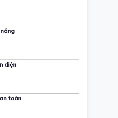
n năng
àn diện
 an toàn