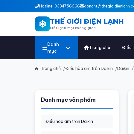
Hotline: 0334756666
dongnt@thegioidienlanh.c
THẾ GIỚI ĐIỆN LẠNH
Mát lạnh mọi không gian
Danh
Trang chủ
Điều 
mục
Trang chủ
Điều hòa âm trần Daikin
Daikin
Danh mục sản phẩm
Điều hòa âm trần Daikin