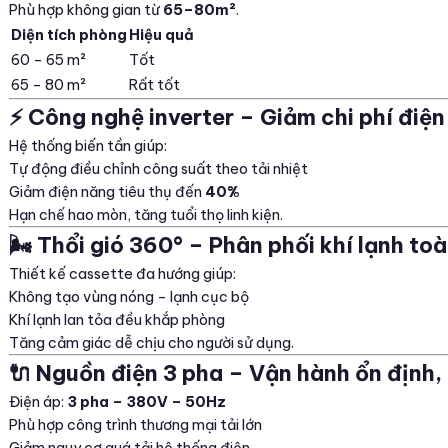
Phù hợp không gian từ
65–80m²
.
Diện tích phòng
Hiệu quả
60 – 65 m²
Tốt
65 – 80 m²
Rất tốt
⚡ Công nghệ inverter – Giảm chi phí điệ
Hệ thống biến tần giúp:
Tự động điều chỉnh công suất theo tải nhiệt
Giảm điện năng tiêu thụ đến
40%
Hạn chế hao mòn, tăng tuổi thọ linh kiện.
🌬️ Thổi gió 360° – Phân phối khí lạnh to
Thiết kế cassette đa hướng giúp:
Không tạo vùng nóng – lạnh cục bộ
Khí lạnh lan tỏa đều khắp phòng
Tăng cảm giác dễ chịu cho người sử dụng.
🔌 Nguồn điện 3 pha – Vận hành ổn định,
Điện áp:
3 pha – 380V – 50Hz
Phù hợp công trình thương mại tải lớn
Giảm nguy cơ quá tải hệ thống điện.