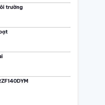
ôi trường
hoạt
ài
/RZF140DYM