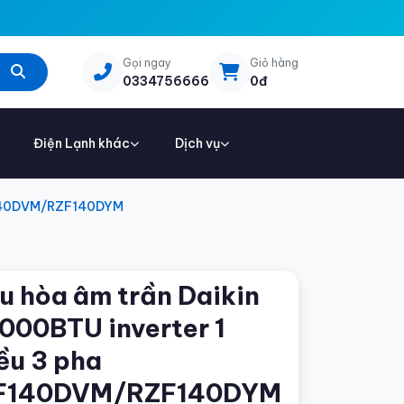
Gọi ngay
Giỏ hàng
0334756666
0đ
Điện Lạnh khác
Dịch vụ
CF140DVM/RZF140DYM
u hòa âm trần Daikin
000BTU inverter 1
ều 3 pha
F140DVM/RZF140DYM