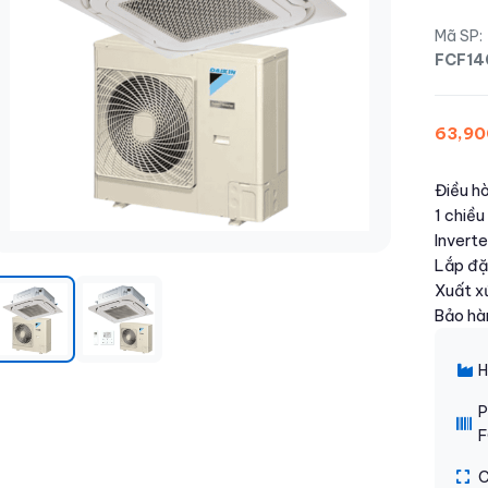
Mã SP:
FCF1
63,90
Điều hò
1 chiề
Inverte
Lắp đặt
Xuất x
Bảo hà
H
P
F
C