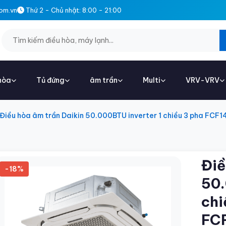
om.vn
Thứ 2 - Chủ nhật: 8:00 - 21:00
hòa
Tủ đứng
âm trần
Multi
VRV-VRV
Điều hòa âm trần Daikin 50.000BTU inverter 1 chiều 3 pha F
Điề
-18%
50.
chi
FC