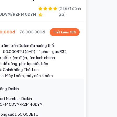
(21,671 đánh
40DVM/RZF140DYM
giá)
0,000đ
78,000,000đ
Tiết kiệm 18%
a âm trần Daikin đa hướng thổi
u - 50.000BTU (5HP) - 1 pha - gas R32
r tiết kiệm điện, làm lạnh nhanh
 dễ dàng, phin lọc siêu bền
ứ: Chính hãng Thái Lan
nh: Máy 1 năm, máy nén 4 năm
ãng: Daikin
art Number: Daikin-
CF140DVM/RZF140DYM
ông suất: 50.000BTU