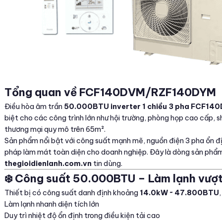
Tổng quan về FCF140DVM/RZF140DYM
Điều hòa âm trần
50.000BTU inverter 1 chiều 3 pha FCF
biệt cho các công trình lớn như hội trường, phòng họp cao cấp,
thương mại quy mô trên 65m².
Sản phẩm nổi bật với công suất mạnh mẽ, nguồn điện 3 pha ổn định
pháp làm mát toàn diện cho doanh nghiệp. Đây là dòng sản phẩm
thegioidienlanh.com.vn
tin dùng.
❄️ Công suất 50.000BTU – Làm lạnh vượt 
Thiết bị có công suất danh định khoảng
14.0kW ~ 47.800BTU
Làm lạnh nhanh diện tích lớn
Duy trì nhiệt độ ổn định trong điều kiện tải cao