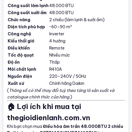
Công suất làm lạnh
48.000 BTU
Công suất sưởi ấm
48.000 BTU
Chức năng
2 chiều (làm lạnh & sưởi ấm)
Diện tích phù hợp
~60–90 m²
Công nghệ
Inverter
Kiểu thổi gió
4 hướng
Điều khiển
Remote
Tốc độ quạt
Nhiều mức
Độ ồn
Thấp
Môi chất lạnh
R410A
Nguồn điện
220–240V / 50Hz
Xuất xứ
Chính hãng Daikin
(
Thông số có thể thay đổi tuỳ theo từng lô sản xuất và
catalogue chính thức của hãng.
)
🏠 Lợi ích khi mua tại
thegioidienlanh.com.vn
Khi bạn chọn mua
Điều hòa âm trần 48.000BTU 2 chiều