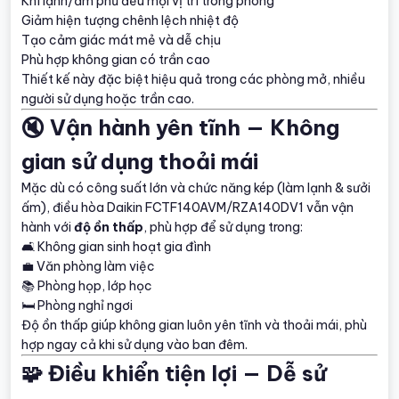
Khí lạnh/ấm phủ đều mọi vị trí trong phòng
Giảm hiện tượng chênh lệch nhiệt độ
Tạo cảm giác mát mẻ và dễ chịu
Phù hợp không gian có trần cao
Thiết kế này đặc biệt hiệu quả trong các phòng mở, nhiều
người sử dụng hoặc trần cao.
🔇 Vận hành yên tĩnh — Không
gian sử dụng thoải mái
Mặc dù có công suất lớn và chức năng kép (làm lạnh & sưởi
ấm), điều hòa Daikin FCTF140AVM/RZA140DV1 vẫn vận
hành với
độ ồn thấp
, phù hợp để sử dụng trong:
🛋️ Không gian sinh hoạt gia đình
💼 Văn phòng làm việc
📚 Phòng họp, lớp học
🛏️ Phòng nghỉ ngơi
Độ ồn thấp giúp không gian luôn yên tĩnh và thoải mái, phù
hợp ngay cả khi sử dụng vào ban đêm.
🧩 Điều khiển tiện lợi — Dễ sử