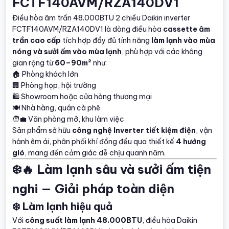
FCTF140AVM/RZA140DV1
Điều hòa âm trần 48.000BTU 2 chiều Daikin inverter
FCTF140AVM/RZA140DV1 là dòng điều hòa
cassette âm
trần cao cấp
tích hợp đầy đủ tính năng
làm lạnh vào mùa
nóng và sưởi ấm vào mùa lạnh
, phù hợp với các không
gian rộng từ
60–90m²
như:
🏠 Phòng khách lớn
🏢 Phòng họp, hội trường
🛍️ Showroom hoặc cửa hàng thương mại
🍽️ Nhà hàng, quán cà phê
🧑‍💼 Văn phòng mở, khu làm việc
Sản phẩm sở hữu
công nghệ Inverter tiết kiệm điện
, vận
hành êm ái, phân phối khí đồng đều qua thiết kế
4 hướng
gió
, mang đến cảm giác dễ chịu quanh năm.
❄️🔥 Làm lạnh sâu và sưởi ấm tiện
nghi — Giải pháp toàn diện
❄️ Làm lạnh hiệu quả
Với
công suất làm lạnh 48.000BTU
, điều hòa Daikin