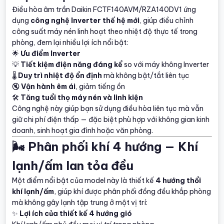
Điều hòa âm trần Daikin FCTF140AVM/RZA140DV1 ứng
dụng
công nghệ Inverter thế hệ mới
, giúp điều chỉnh
công suất máy nén linh hoạt theo nhiệt độ thực tế trong
phòng, đem lại nhiều lợi ích nổi bật:
🌟
Ưu điểm Inverter
💡
Tiết kiệm điện năng đáng kể
so với máy không Inverter
🌡️
Duy trì nhiệt độ ổn định
mà không bật/tắt liên tục
🔇
Vận hành êm ái
, giảm tiếng ồn
🛠️
Tăng tuổi thọ máy nén và linh kiện
Công nghệ này giúp bạn sử dụng điều hòa liên tục mà vẫn
giữ chi phí điện thấp — đặc biệt phù hợp với không gian kinh
doanh, sinh hoạt gia đình hoặc văn phòng.
🌬️ Phân phối khí 4 hướng — Khí
lạnh/ấm lan tỏa đều
Một điểm nổi bật của model này là thiết kế
4 hướng thổi
khí lạnh/ấm
, giúp khí được phân phối đồng đều khắp phòng
mà không gây lạnh tập trung ở một vị trí:
✨
Lợi ích của thiết kế 4 hướng gió