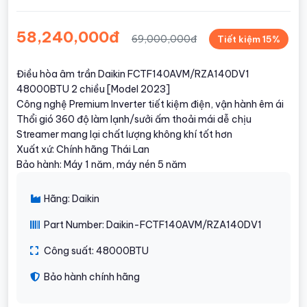
58,240,000đ
69,000,000đ
Tiết kiệm 15%
Điều hòa âm trần Daikin FCTF140AVM/RZA140DV1
48000BTU 2 chiều [Model 2023]
Công nghệ Premium Inverter tiết kiệm điện, vận hành êm ái
Thổi gió 360 độ làm lạnh/sưởi ấm thoải mái dễ chịu
Streamer mang lại chất lượng không khí tốt hơn
Xuất xứ: Chính hãng Thái Lan
Bảo hành: Máy 1 năm, máy nén 5 năm
Hãng: Daikin
Part Number: Daikin-FCTF140AVM/RZA140DV1
Công suất: 48000BTU
Bảo hành chính hãng