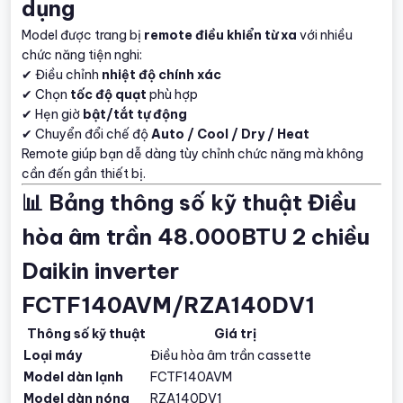
dụng
Model được trang bị
remote điều khiển từ xa
với nhiều
chức năng tiện nghi:
✔ Điều chỉnh
nhiệt độ chính xác
✔ Chọn
tốc độ quạt
phù hợp
✔ Hẹn giờ
bật/tắt tự động
✔ Chuyển đổi chế độ
Auto / Cool / Dry / Heat
Remote giúp bạn dễ dàng tùy chỉnh chức năng mà không
cần đến gần thiết bị.
📊 Bảng thông số kỹ thuật Điều
hòa âm trần 48.000BTU 2 chiều
Daikin inverter
FCTF140AVM/RZA140DV1
Thông số kỹ thuật
Giá trị
Loại máy
Điều hòa âm trần cassette
Model dàn lạnh
FCTF140AVM
Model dàn nóng
RZA140DV1