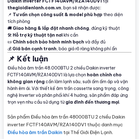
Daikin inverter FCTF140AVM/RZA140DV1
tại
thegioidienlanh.com.vn
, bạn sẽ nhận được:
📌
Tư vấn chọn công suất & model phù hợp
theo diện
tích phòng
🚚
Giao hàng & lắp đặt nhanh chóng
, đúng kỹ thuật
🛠️
Hỗ trợ kỹ thuật tận nơi
khi cần
📜
Chính sách bảo hành minh bạch
và đầy đủ
💰
Giá bán cạnh tranh
, báo giá rõ ràng không phí ẩn
📌 Kết luận
Điều hòa âm trần 48.000BTU 2 chiều Daikin inverter
FCTF140AVM/RZA140DV1 là lựa chọn
hoàn chỉnh cho
không gian rộng
cần làm lạnh sâu, sưởi ấm ấm áp và vận
hành êm ái. Với thiết kế âm trần cassette sang trọng, công
nghệ Inverter và phân phối khí 4 hướng, sản phẩm đáp ứng
trọn vẹn nhu cầu sử dụng từ
gia đình đến thương mại
.
Sản phẩm Điều hòa âm trần 48000BTU 2 chiều Daikin
inverter FCTF140AVM/RZA140DV1 thuộc danh mục
Điều hòa âm trần Daikin
tại Thế Giới Điện Lạnh.