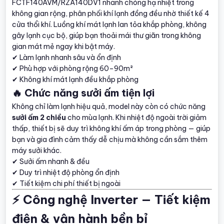
FCTF140AVM/RZA140DV1 nhanh chóng hạ nhiệt trong
không gian rộng, phân phối khí lạnh đồng đều nhờ thiết kế 4
cửa thổi khí. Luồng khí mát lạnh lan tỏa khắp phòng, không
gây lạnh cục bộ, giúp bạn thoải mái thư giãn trong không
gian mát mẻ ngay khi bật máy.
✔ Làm lạnh nhanh sâu và ổn định
✔ Phù hợp với phòng rộng 60–90m²
✔ Không khí mát lạnh đều khắp phòng
🔥 Chức năng sưởi ấm tiện lợi
Không chỉ làm lạnh hiệu quả, model này còn có chức năng
sưởi ấm 2 chiều
cho mùa lạnh. Khi nhiệt độ ngoài trời giảm
thấp, thiết bị sẽ duy trì không khí ấm áp trong phòng — giúp
bạn và gia đình cảm thấy dễ chịu mà không cần sắm thêm
máy sưởi khác.
✔ Sưởi ấm nhanh & đều
✔ Duy trì nhiệt độ phòng ổn định
✔ Tiết kiệm chi phí thiết bị ngoài
⚡ Công nghệ Inverter — Tiết kiệm
điện & vận hành bền bỉ