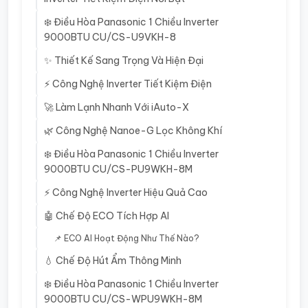
❄️ Điều Hòa Panasonic 1 Chiều Inverter
9000BTU CU/CS-U9VKH-8
✨ Thiết Kế Sang Trọng Và Hiện Đại
⚡ Công Nghệ Inverter Tiết Kiệm Điện
🚀 Làm Lạnh Nhanh Với iAuto-X
🌿 Công Nghệ Nanoe-G Lọc Không Khí
❄️ Điều Hòa Panasonic 1 Chiều Inverter
9000BTU CU/CS-PU9WKH-8M
⚡ Công Nghệ Inverter Hiệu Quả Cao
🤖 Chế Độ ECO Tích Hợp AI
📌 ECO AI Hoạt Động Như Thế Nào?
💧 Chế Độ Hút Ẩm Thông Minh
❄️ Điều Hòa Panasonic 1 Chiều Inverter
9000BTU CU/CS-WPU9WKH-8M