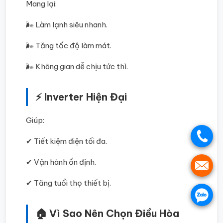
Mang lại:
🌬️ Làm lạnh siêu nhanh.
🌬️ Tăng tốc độ làm mát.
🌬️ Không gian dễ chịu tức thì.
⚡ Inverter Hiện Đại
Giúp:
.
✔ Tiết kiệm điện tối đa.
✔ Vận hành ổn định.
.
✔ Tăng tuổi thọ thiết bị.
.
🏠 Vì Sao Nên Chọn Điều Hòa