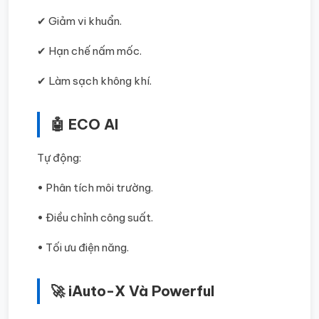
✔ Giảm vi khuẩn.
✔ Hạn chế nấm mốc.
✔ Làm sạch không khí.
🤖 ECO AI
Tự động:
• Phân tích môi trường.
• Điều chỉnh công suất.
• Tối ưu điện năng.
🚀 iAuto-X Và Powerful