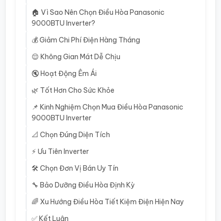
🏠 Vì Sao Nên Chọn Điều Hòa Panasonic
9000BTU Inverter?
💰 Giảm Chi Phí Điện Hàng Tháng
😌 Không Gian Mát Dễ Chịu
🔇 Hoạt Động Êm Ái
🌿 Tốt Hơn Cho Sức Khỏe
📌 Kinh Nghiệm Chọn Mua Điều Hòa Panasonic
9000BTU Inverter
📐 Chọn Đúng Diện Tích
⚡ Ưu Tiên Inverter
🛠️ Chọn Đơn Vị Bán Uy Tín
🔧 Bảo Dưỡng Điều Hòa Định Kỳ
🌈 Xu Hướng Điều Hòa Tiết Kiệm Điện Hiện Nay
✅ Kết Luận