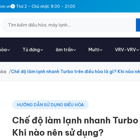
om.vn
Thứ 2 - Chủ nhật: 8:00 - 21:00
hòa
Tủ đứng
âm trần
Multi
VRV-VRV
hòa
Chế độ làm lạnh nhanh Turbo trên điều hòa là gì? Khi nào n
HƯỚNG DẪN SỬ DỤNG ĐIỀU HÒA
Chế độ làm lạnh nhanh Turbo t
Khi nào nên sử dụng?