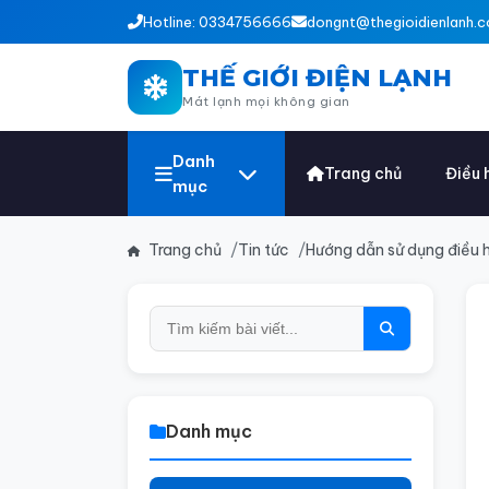
Hotline: 0334756666
dongnt@thegioidienlanh.c
THẾ GIỚI ĐIỆN LẠNH
Mát lạnh mọi không gian
Danh
Trang chủ
Điều 
mục
Trang chủ
Tin tức
Hướng dẫn sử dụng điều 
Danh mục