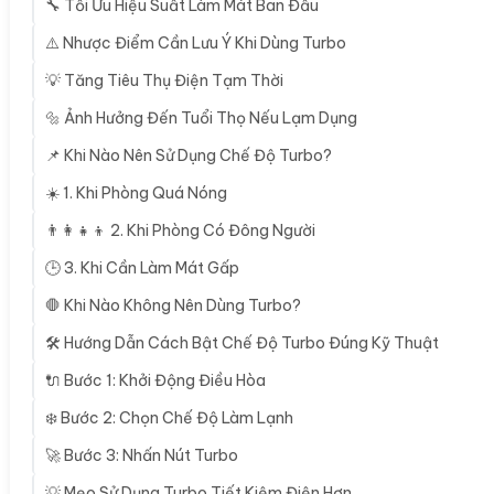
🔧 Tối Ưu Hiệu Suất Làm Mát Ban Đầu
⚠️ Nhược Điểm Cần Lưu Ý Khi Dùng Turbo
💡 Tăng Tiêu Thụ Điện Tạm Thời
🔩 Ảnh Hưởng Đến Tuổi Thọ Nếu Lạm Dụng
📌 Khi Nào Nên Sử Dụng Chế Độ Turbo?
☀️ 1. Khi Phòng Quá Nóng
👨‍👩‍👧‍👦 2. Khi Phòng Có Đông Người
🕒 3. Khi Cần Làm Mát Gấp
🛑 Khi Nào Không Nên Dùng Turbo?
🛠️ Hướng Dẫn Cách Bật Chế Độ Turbo Đúng Kỹ Thuật
🔌 Bước 1: Khởi Động Điều Hòa
❄️ Bước 2: Chọn Chế Độ Làm Lạnh
🚀 Bước 3: Nhấn Nút Turbo
💡 Mẹo Sử Dụng Turbo Tiết Kiệm Điện Hơn