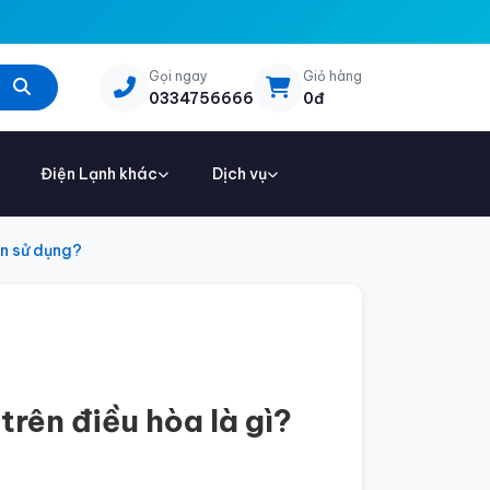
Gọi ngay
Giỏ hàng
0334756666
0đ
Điện Lạnh khác
Dịch vụ
ên sử dụng?
rên điều hòa là gì?