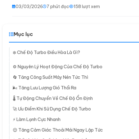
03/03/2026
7 phút đọc
158 lượt xem
Mục lục
❄️ Chế Độ Turbo Điều Hòa Là Gì?
⚙️ Nguyên Lý Hoạt Động Của Chế Độ Turbo
🔄 Tăng Công Suất Máy Nén Tức Thì
🌬️ Tăng Lưu Lượng Gió Thổi Ra
🌡️ Tự Động Chuyển Về Chế Độ Ổn Định
🚀 Ưu Điểm Khi Sử Dụng Chế Độ Turbo
⚡ Làm Lạnh Cực Nhanh
😌 Tăng Cảm Giác Thoải Mái Ngay Lập Tức