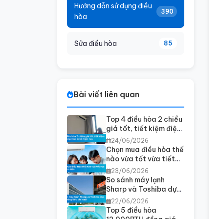
Hướng dẫn sử dụng điều
390
hòa
Sửa điều hòa
85
Bài viết liên quan
Top 4 điều hòa 2 chiều
giá tốt, tiết kiệm điện
đáng mua nhất hiện
24/06/2026
nay
Chọn mua điều hòa thế
nào vừa tốt vừa tiết
kiệm tiền
23/06/2026
So sánh máy lạnh
Sharp và Toshiba dựa
trên những tiêu chí
22/06/2026
nào?
Top 5 điều hòa