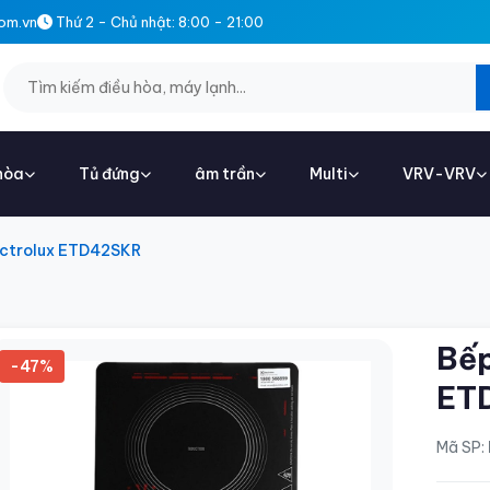
om.vn
Thứ 2 - Chủ nhật: 8:00 - 21:00
hòa
Tủ đứng
âm trần
Multi
VRV-VRV
ectrolux ETD42SKR
Bếp
-47%
ET
Mã SP: