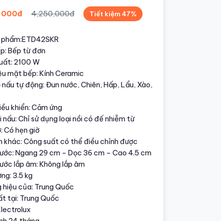
,000đ
4,250,000đ
Tiết kiệm 47%
n phẩm:ETD42SKR
ếp: Bếp từ đơn
uất: 2100 W
iệu mặt bếp: Kính Ceramic
 nấu tự động: Đun nước, Chiên, Hấp, Lẩu, Xào,
iều khiển: Cảm ứng
i nấu: Chỉ sử dụng loại nồi có đế nhiễm từ
: Có hẹn giờ
h khác: Công suất có thể điều chỉnh được
hước: Ngang 29 cm – Dọc 36 cm – Cao 4.5 cm
hước lắp âm: Không lắp âm
ợng: 3.5 kg
 hiệu của: Trung Quốc
ất tại: Trung Quốc
lectrolux
nh 24 tháng