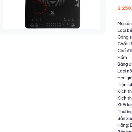
2,250
Mã sả
Loại b
Công s
Chất l
Chế độ
Hầm
Bảng đ
Loại nồ
Hẹn giờ
Tiện íc
Kích t
Kích t
Khối lư
Thương
Sản xu
Hãng: E
Bảo hà