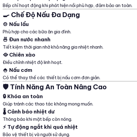
Bếp chỉ hoạt động khi phát hiện nồi phù hợp, đảm bảo an toàn.
🍳 Chế Độ Nấu Đa Dạng
🍲 Nấu lẩu
Phù hợp cho các bữa ăn gia đình.
🍜 Đun nước nhanh
Tiết kiệm thời gian nhờ khả năng gia nhiệt nhanh.
🥘 Chiên xào
Điều chỉnh nhiệt độ linh hoạt.
🍚 Nấu cơm
Có thể thay thế các thiết bị nấu cơm đơn giản.
🛡️ Tính Năng An Toàn Nâng Cao
🔒 Khóa an toàn
Giúp tránh các thao tác không mong muốn.
🌡️ Cảnh báo nhiệt dư
Thông báo khi mặt bếp còn nóng.
⚡ Tự động ngắt khi quá nhiệt
Bảo vệ thiết bị và người sử dụng.