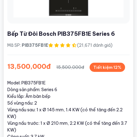
Bếp Từ Đôi Bosch PIB375FB1E Series 6
Mã SP:
PIB375FB1E
(21,671 đánh giá)
13,500,000đ
15,500,000đ
Tiết kiệm 12%
Model: PIB375FB1E
Dòng sản phẩm: Series 6
Kiểu lắp: Âm bàn bếp
Số vùng nấu: 2
Vùng nấu sau: 1 x Ø 145 mm, 1.4 KW (có thể tăng đến 2.2
KW)
Vùng nấu trước: 1 x Ø 210 mm, 2.2 KW (có thể tăng đến 3.7
KW)
Công suất: 3.7 kW