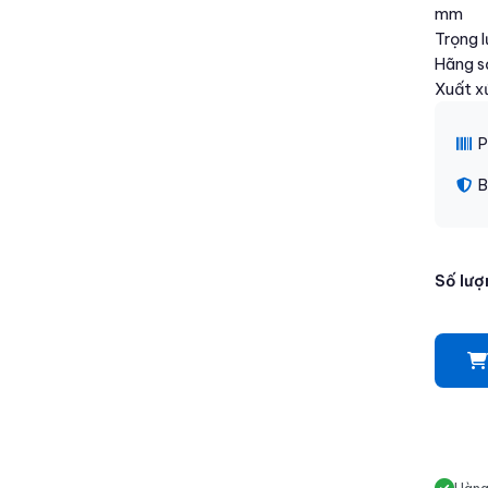
mm
Trọng 
Hãng s
Xuất x
P
B
Số lượ