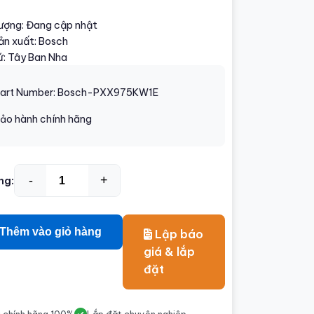
lượng: Đang cập nhật
ản xuất: Bosch
ứ: Tây Ban Nha
art Number: Bosch-PXX975KW1E
ảo hành chính hãng
-
+
ng:
Thêm vào giỏ hàng
Lập báo
giá & lắp
đặt