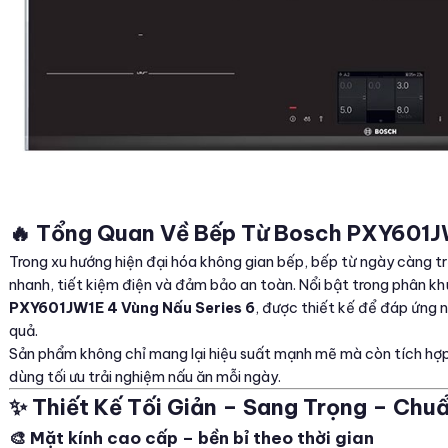
🔥 Tổng Quan Về Bếp Từ Bosch PXY601JW
Trong xu hướng hiện đại hóa không gian bếp, bếp từ ngày càng t
nhanh, tiết kiệm điện và đảm bảo an toàn. Nổi bật trong phân k
PXY601JW1E 4 Vùng Nấu Series 6
, được thiết kế để đáp ứng n
quả.
Sản phẩm không chỉ mang lại hiệu suất mạnh mẽ mà còn tích hợp
dùng tối ưu trải nghiệm nấu ăn mỗi ngày.
✨ Thiết Kế Tối Giản – Sang Trọng – Chu
🎨 Mặt kính cao cấp – bền bỉ theo thời gian