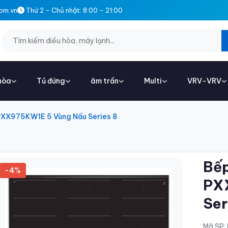
om.vn
Thứ 2 - Chủ nhật: 8:00 - 21:00
hòa
Tủ đứng
âm trần
Multi
VRV-VRV
PXX975KW1E 5 Vùng Nấu Series 8
Bếp
-4%
PX
Ser
Mã SP: