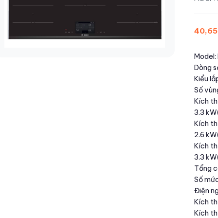
40,65
Model
Dòng s
Kiểu l
Số vùng
Kích t
3.3 kW
Kích t
2.6 kW
Kích t
3.3 kW
Tổng cô
Số mức
Điện n
Kích t
Kích t