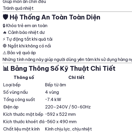
Giúp món ăn chín đều
Tránh quá nhiệt
🛡️ Hệ Thống An Toàn Toàn Diện
🔒 Khóa trẻ em an toàn
🔥 Cảnh báo nhiệt dư
⚡ Tự động tắt khi quá tải
🛑 Ngắt khi không có nồi
⚠️ Bảo vệ quá áp
Những tính năng này giúp người dùng yên tâm khi sử dụng hàng n
📊 Bảng Thông Số Kỹ Thuật Chi Tiết
Thông số
Chi tiết
Loại bếp
Bếp từ âm
Số vùng nấu
4 vùng
Tổng công suất
~7.4 kW
Điện áp
220–240V / 50-60Hz
Kích thước mặt bếp
~592 x 522 mm
Kích thước khoét đá
~560 x 490 mm
Chất liệu mặt kính
Kính chịu lực, chịu nhiệt