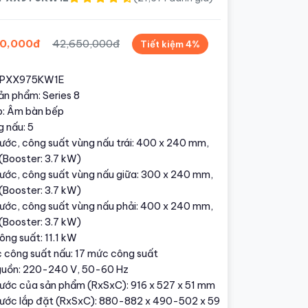
0,000đ
42,650,000đ
Tiết kiệm 4%
: PXX975KW1E
ản phẩm: Series 8
ắp: Âm bàn bếp
 nấu: 5
hước, công suất vùng nấu trái: 400 x 240 mm,
(Booster: 3.7 kW)
hước, công suất vùng nấu giữa: 300 x 240 mm,
(Booster: 3.7 kW)
hước, công suất vùng nấu phải: 400 x 240 mm,
(Booster: 3.7 kW)
ng suất: 11.1 kW
 công suất nấu: 17 mức công suất
guồn: 220-240 V, 50-60 Hz
hước của sản phẩm (RxSxC): 916 x 527 x 51 mm
hước lắp đặt (RxSxC): 880-882 x 490-502 x 59