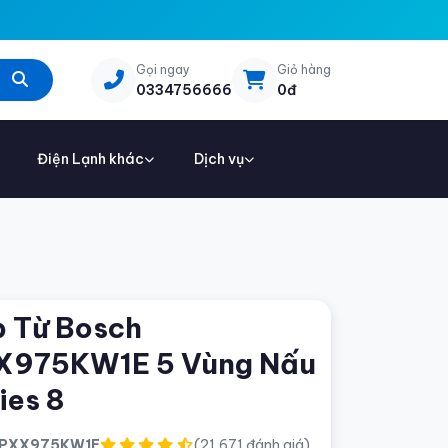
Gọi ngay
Giỏ hàng
0334756666
0đ
Điện Lạnh khác
Dịch vụ
 Từ Bosch
X975KW1E 5 Vùng Nấu
ies 8
PXX975KW1E
(21,671 đánh giá)