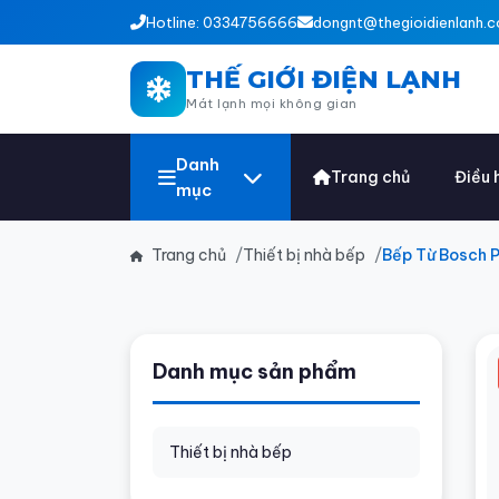
Hotline: 0334756666
dongnt@thegioidienlanh.c
THẾ GIỚI ĐIỆN LẠNH
Mát lạnh mọi không gian
Danh
Trang chủ
Điều 
mục
Trang chủ
Thiết bị nhà bếp
Bếp Từ Bosch 
Danh mục sản phẩm
Thiết bị nhà bếp