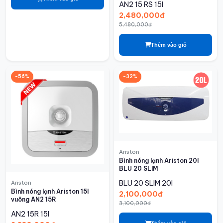
AN2 15 RS
15l
2,480,000đ
5,480,000đ
Thêm vào giỏ
-56%
-32%
Ariston
Bình nóng lạnh Ariston 20l
BLU 20 SLIM
BLU 20 SLIM
20l
Ariston
Bình nóng lạnh Ariston 15l
2,100,000đ
vuông AN2 15R
3,100,000đ
AN2 15R
15l