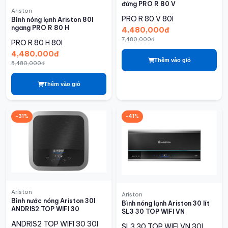
đứng PRO R 80 V
Ariston
PRO R 80 V
80l
Bình nóng lạnh Ariston 80l
ngang PRO R 80 H
4,480,000đ
7,480,000đ
PRO R 80 H
80l
4,480,000đ
Thêm vào giỏ
5,480,000đ
Thêm vào giỏ
-31%
-41%
Ariston
Ariston
Bình nước nóng Ariston 30l
Bình nóng lạnh Ariston 30 lít
ANDRIS2 TOP WIFI 30
SL3 30 TOP WIFI VN
ANDRIS2 TOP WIFI 30
30l
SL3 30 TOP WIFI VN
30l