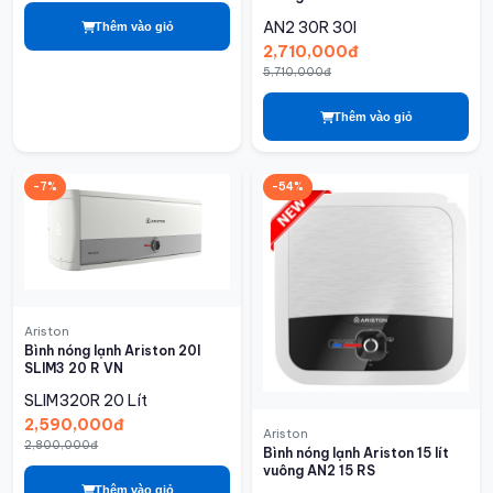
AN2 30R
30l
Thêm vào giỏ
2,710,000đ
5,710,000đ
Thêm vào giỏ
-7%
-54%
Ariston
Bình nóng lạnh Ariston 20l
SLIM3 20 R VN
SLIM320R
20 Lít
2,590,000đ
Ariston
2,800,000đ
Bình nóng lạnh Ariston 15 lít
vuông AN2 15 RS
Thêm vào giỏ