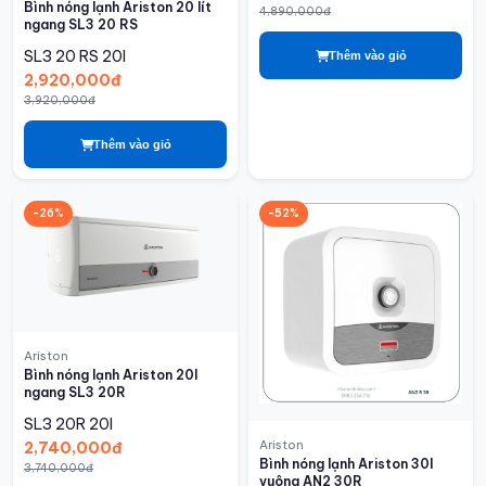
Bình nóng lạnh Ariston 20 lít
4,890,000đ
ngang SL3 20 RS
SL3 20 RS
20l
Thêm vào giỏ
2,920,000đ
3,920,000đ
Thêm vào giỏ
-26%
-52%
Ariston
Bình nóng lạnh Ariston 20l
ngang SL3 20R
SL3 20R
20l
Ariston
2,740,000đ
Bình nóng lạnh Ariston 30l
3,740,000đ
vuông AN2 30R