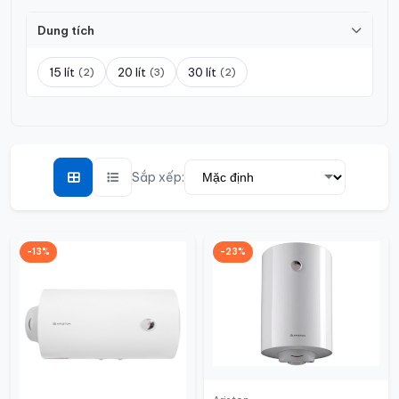
Dung tích
15 lít
20 lít
30 lít
(2)
(3)
(2)
Sắp xếp:
-13%
-23%