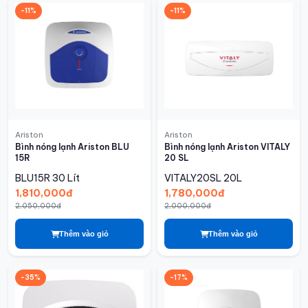
-11%
-11%
Ariston
Ariston
Bình nóng lạnh Ariston BLU
Bình nóng lạnh Ariston VITALY
15R
20 SL
BLU15R
30 Lít
VITALY20SL
20L
1,810,000đ
1,780,000đ
2,050,000đ
2,000,000đ
Thêm vào giỏ
Thêm vào giỏ
-35%
-17%