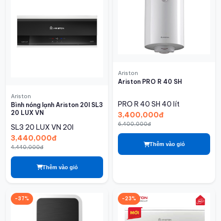
Ariston
Ariston PRO R 40 SH
Ariston
PRO R 40 SH
40 lít
Bình nóng lạnh Ariston 20l SL3
20 LUX VN
3,400,000đ
6,400,000đ
SL3 20 LUX VN
20l
3,440,000đ
Thêm vào giỏ
4,440,000đ
Thêm vào giỏ
-37%
-23%