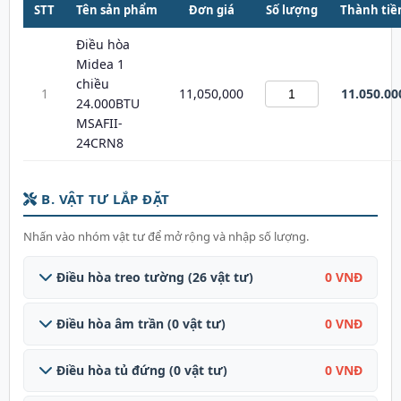
STT
Tên sản phẩm
Đơn giá
Số lượng
Thành tiề
Điều hòa
Midea 1
chiều
1
11,050,000
11.050.00
24.000BTU
MSAFII-
24CRN8
B. VẬT TƯ LẮP ĐẶT
Nhấn vào nhóm vật tư để mở rộng và nhập số lượng.
Điều hòa treo tường (26 vật tư)
0 VNĐ
Điều hòa âm trần (0 vật tư)
0 VNĐ
Điều hòa tủ đứng (0 vật tư)
0 VNĐ