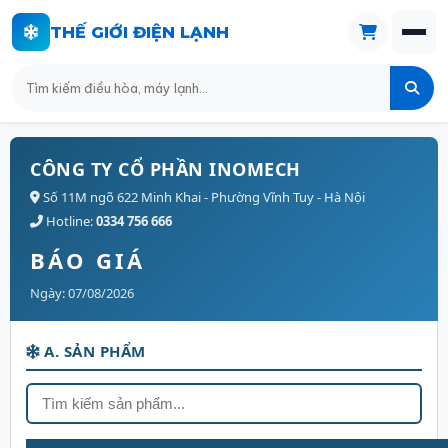
THẾ GIỚI ĐIỆN LẠNH
CÔNG TY CỔ PHẦN INOMECH
Số 11M ngõ 622 Minh Khai - Phường Vĩnh Tuy - Hà Nội
Hotline:
0334 756 666
BÁO GIÁ
Ngày: 07/08/2026
A. SẢN PHẨM